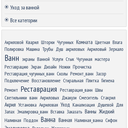
Уход за ванной
Все категории
Пропустить блок
Комната
Акриловой
Кварил
Шторки
Чугунных
Цветная
Влага
Полировка
Машина
Трубы
Душ
акриловых
Акриловый
Зеркало
Ванн
экраны
Ванной
Услуги
Стык
Чугунная
мастера
Реставрацию
Экран
Дизайн
Ножки
Прочистка
Реставрация_чугунных_ванн
Сколы
Ремонт_ванн
Засор
Подключение
Восстановление
Стиральная
Плитка
Гигиена
Реставрация
Ремонт
Реставрация_ванн
Швы
Светильники
ванн
Акриловых
Джакузи
Смеситель
Стакрил
Акрил
Уход
Установка
Акриловая
Канализация
Душевой
Для
Ванны
Жидкий
Запах
Эмалировка_ванн
Вставка
Заказать
Ванна
Ванная
Наливная
Поддон
Наливная_ванна
Сифон
Эмалировка