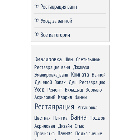
Реставрация ванн
Уход за ванной
Все категории
Пропустить блок
Эмалировка
Швы
Светильники
Реставрация_ванн
Джакузи
Комната
Эмалировка_ванн
Ванной
Душевой
Запах
Душ
Реставрацию
Уход
Ремонт
Вкладыш
Зеркало
Ванны
Акриловый
Кварил
Реставрация
Установка
Ванна
Цветная
Плитка
Поддон
Акриловая
Дизайн
Стык
Ванная
Прочистка
Подключение