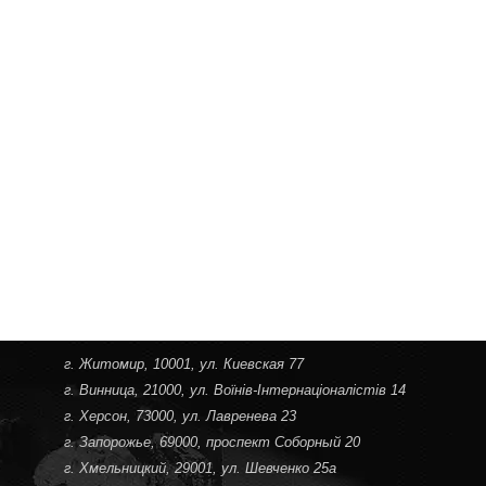
г. Житомир
, 10001, ул. Киевская 77
г. Винница
, 21000, ул. Воїнів-Інтернаціоналістів 14
г. Херсон
, 73000, ул. Лавренева 23
г. Запорожье
, 69000, проспект Соборный 20
г. Хмельницкий
, 29001, ул. Шевченко 25а