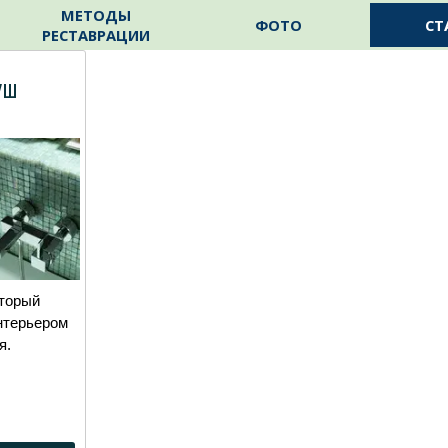
Пропустить меню
МЕТОДЫ
ФОТО
СТ
РЕСТАВРАЦИИ
уш
оторый
нтерьером
я.