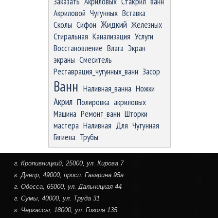
Заказать
Акриловых
Стакрил
ванн
Акриловой
Чугунных
Вставка
Жидкий
Сколы
Сифон
Железных
Стиральная
Канализация
Услуги
Восстановление
Влага
Экран
экраны
Смеситель
Реставрация_чугунных_ванн
Засор
Ванн
Наливная_ванна
Ножки
Акрил
Полировка
акриловых
Машина
Ремонт_ванн
Шторки
мастера
Наливная
Для
Чугунная
Гигиена
Трубы
г. Кропивницкий
, 25000, ул. Кирова 7
г. Днепр
, 49000, просп. Гагарина 95а
г. Одесса
, 65000, ул. Дальницкая 44
г. Сумы
, 40000, ул. Труда 31
г. Черкассы
, 18000, ул. Гоголя 135