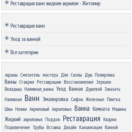
Реставрация ванн жидким акрилом - Житомир
Пропустить блок
Реставрация ванн
Уход за ванной
Все категории
Пропустить блок
экраны
Смеситель
мастера
Для
Сколы
Душ
Полировка
Ванны
Стакрил
Реставрацию
Восстановление
Зеркало
Уход
Ванная
Вкладыш
Наливная_ванна
Душевой
Заказать
Ванн
Эмалировка
Наливная
Сифон
Железных
Плитка
Ванна
Комната
Швы
Ножки
Акриловый
Акриловых
Машина
Реставрация
Жидкий
акриловых
Поддон
Кварил
Подключение
Трубы
Вставка
Дизайн
Канализация
Ванной