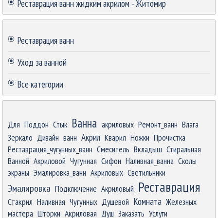
Реставрация ванн жидким акрилом - Житомир
Пропустить блок
Реставрация ванн
Уход за ванной
Все категории
Пропустить блок
Ванна
Для
Поддон
Стык
акриловых
Ремонт_ванн
Влага
Акрил
Зеркало
Дизайн
ванн
Кварил
Ножки
Прочистка
Реставрация_чугунных_ванн
Смеситель
Вкладыш
Стиральная
Ванной
Акриловой
Чугунная
Сифон
Наливная_ванна
Сколы
экраны
Эмалировка_ванн
Акриловых
Светильники
Реставрация
Эмалировка
Подключение
Акриловый
Комната
Стакрил
Наливная
Чугунных
Душевой
Железных
мастера
Шторки
Акриловая
Душ
Заказать
Услуги