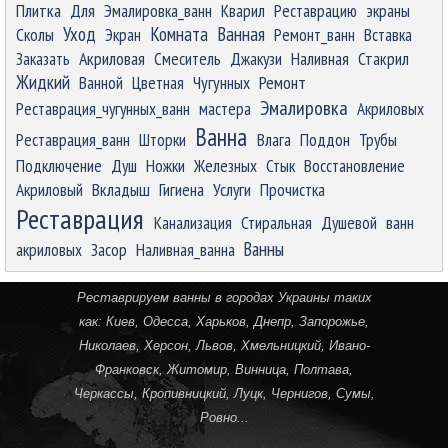
Плитка
Для
Эмалировка_ванн
Кварил
Реставрацию
экраны
Уход
Комната
Ванная
Сколы
Экран
Ремонт_ванн
Вставка
Заказать
Акриловая
Смеситель
Джакузи
Наливная
Стакрил
Жидкий
Ремонт
Ванной
Цветная
Чугунных
Эмалировка
Реставрация_чугунных_ванн
мастера
Акриловых
Ванна
Реставрация_ванн
Шторки
Влага
Поддон
Трубы
Подключение
Душ
Ножки
Железных
Стык
Восстановление
Акриловый
Вкладыш
Гигиена
Услуги
Прочистка
Реставрация
Канализация
Стиральная
Душевой
ванн
Ванны
акриловых
Засор
Наливная_ванна
Реставрируем ванны в городах Украины таких
как:
Киев
,
Одесса
,
Харьков
,
Днепр
,
Запорожье
,
Николаев
,
Херсон
,
Львов
,
Хмельницкий
,
Ивано-
Франковск
,
Житомир
,
Винница
,
Полтава
,
Черкассы
,
Кропивницкий
, Луцк,
Чернигов
,
Сумы
,
Ровно
...