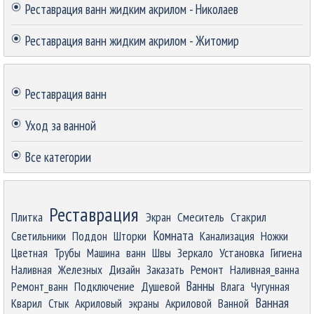
Реставрация ванн жидким акрилом - Николаев
Реставрация ванн жидким акрилом - Житомир
Пропустить блок
Реставрация ванн
Уход за ванной
Все категории
Пропустить блок
Реставрация
Плитка
Экран
Смеситель
Стакрил
Комната
Светильники
Поддон
Шторки
Канализация
Ножки
Цветная
Трубы
Машина
ванн
Швы
Зеркало
Установка
Гигиена
Ремонт
Наливная
Железных
Дизайн
Заказать
Наливная_ванна
Ванны
Ремонт_ванн
Подключение
Душевой
Влага
Чугунная
Ванная
Кварил
Стык
Акриловый
экраны
Акриловой
Ванной