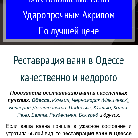
Ударопрочным Акрилом
По лучшей цене
Реставрация ванн в Одессе
качественно и недорого
Производим реставрацию ванн в населённых
пунктах:
Одесса
,
Измаил
,
Черноморск (Ильичевск)
,
Белгород-Днестровский
,
Подольск
,
Южный
,
Килия
,
Рени
,
Балта
,
Раздельная
,
Болград
и других.
Если ваша ванна пришла в ужасное состояние и
утратила былой вид, то
реставрация ванн в Одессе