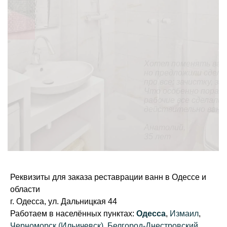
Хотел поменять ванну (она у нас еще советская),
но предложили сделать «наливную ванну». На все
про все: зачистку, заливку и высыхание ушел день.
Что особенно порадовало, так это то, что
рабочие все сделали без мусора и пыли. В целом,
действительно ванна стала, как новая.
Анатолий,
35 лет
Реквизиты для заказа реставрации ванн в Одессе и
области
г. Одесса, ул. Дальницкая 44
Работаем в населённых пунктах:
Одесса
,
Измаил
,
Черноморск (Ильичевск)
,
Белгород-Днестровский
,