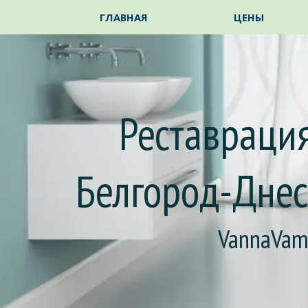
Перейти к контенту
ГЛАВНАЯ
ЦЕНЫ
Реставрация
Белгород-Днес
VannaVa