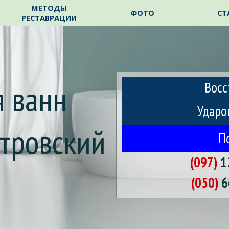
Пропустить меню
МЕТОДЫ
ФОТО
СТ
РЕСТАВРАЦИИ
 ванн 
Восс
Ударо
тровский
П
(097)
1
m
(050)
6