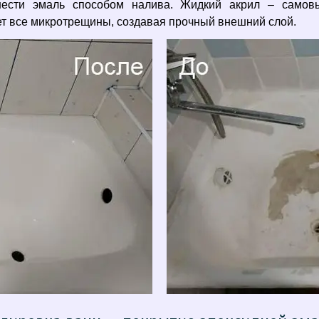
анести эмаль способом налива. Жидкий акрил – самов
т все микротрещины, создавая прочный внешний слой.