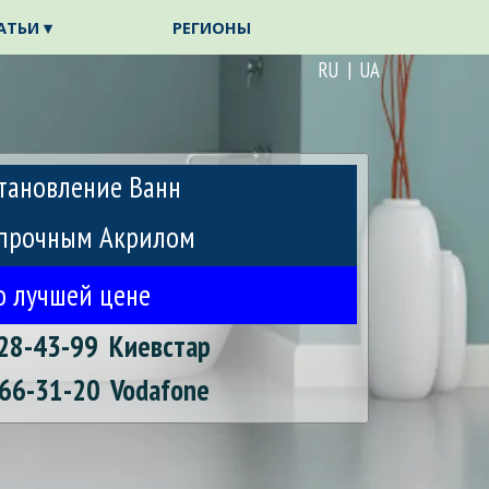
АТЬИ ▾
РЕГИОНЫ
▼
▼
RU | UA
тановление Ванн
прочным Акрилом
о лучшей цене
28-43-99
Киевстар
66-31-20
Vodafone