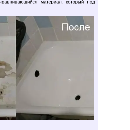
ыравнивающийся материал, который под