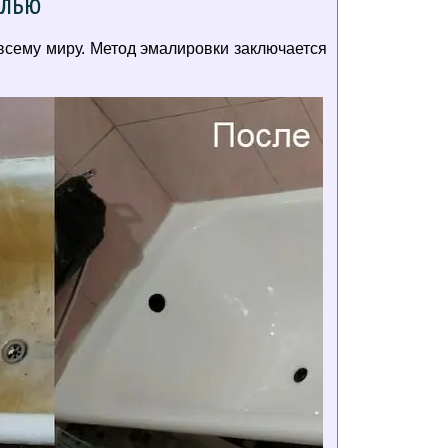
алью
всему миру. Метод эмалировки заключается