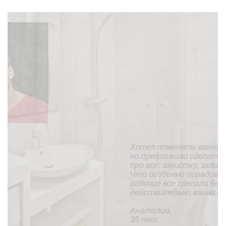
Хотел поменять ванну (она у нас еще советская),
но предложили сделать «наливную ванну». На все
про все: зачистку, заливку и высыхание ушел день.
Что особенно порадовало, так это то, что
рабочие все сделали без мусора и пыли. В целом,
действительно ванна стала, как новая.
Анатолий,
35 лет