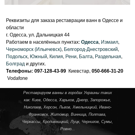
Реквизиты для заказа реставрации ванн в Одессе и
области
г. Одесса, ул. Дальницкая 44
Работаем в населённых пунктах:
Одесса
,
Измаил
,
Черноморск (Ильичевск)
,
Белгород-Днестровский
,
Подольск
,
Южный
,
Килия
,
Рени
,
Балта
,
Раздельная
,
Болград
и других.
Телефоны: 097-128-43-99
Киевстар,
050-666-31-20
Vodafone
Реставрируем ванны в городах Украины таких
как:
Киев
,
Одесса
,
Харьков
,
Днепр
,
Запорожье
,
Николаев
,
Херсон
,
Львов
,
Хмельницкий
,
Ивано-
Франковск
,
Житомир
,
Винница
,
Полтава
,
Черкассы
,
Кропивницкий
, Луцк,
Чернигов
,
Сумы
,
Ровно
...