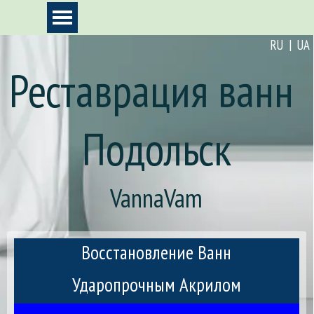
Перейти к контенту
Пропустить меню
RU | UA
Реставрация ванн 
Подольск
VannaVam
Восстановление Ванн
Ударопрочным Акрилом