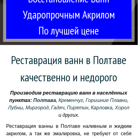
Ударопрочным Акрилом
По лучшей цене
Реставрация ванн в Полтаве
качественно и недорого
Производим реставрацию ванн в населённых
пунктах:
Полтава
,
Кременчуг
,
Горишние Плавни
,
Лубны
,
Миргород
,
Гадяч
,
Пирятин
,
Карловка
,
Хорол
и других.
Реставрация ванны в Полтаве наливным и жидким
акрилом, а так же эмалировка, не требуют от себя