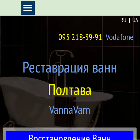
Перейти к контенту
Пропустить меню
RU
|
UA
095 218-39-91
Vodafone
Реставрация ванн
Полтава
VannaVam
Восстановление Ванн