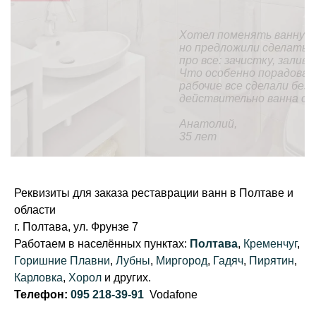
Хотел поменять ванну (она у нас еще советская),
но предложили сделать «наливную ванну». На все
про все: зачистку, заливку и высыхание ушел день.
Что особенно порадовало, так это то, что
рабочие все сделали без мусора и пыли. В целом,
действительно ванна стала, как новая.
Анатолий,
35 лет
Реквизиты для заказа реставрации ванн в Полтаве и
области
г. Полтава, ул. Фрунзе 7
Работаем в населённых пунктах:
Полтава
,
Кременчуг
,
Горишние Плавни
,
Лубны
,
Миргород
,
Гадяч
,
Пирятин
,
Карловка
,
Хорол
и других.
Телефон:
095 218-39-91
Vodafone