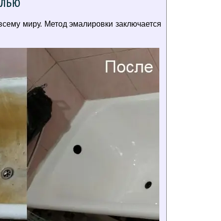
алью
всему миру. Метод эмалировки заключается