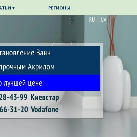
АТЬИ ▾
РЕГИОНЫ
▼
▼
RU | UA
тановление Ванн
прочным Акрилом
о лучшей цене
28-43-99
Киевстар
66-31-20
Vodafone