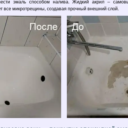
анести эмаль способом налива. Жидкий акрил – самов
т все микротрещины, создавая прочный внешний слой.