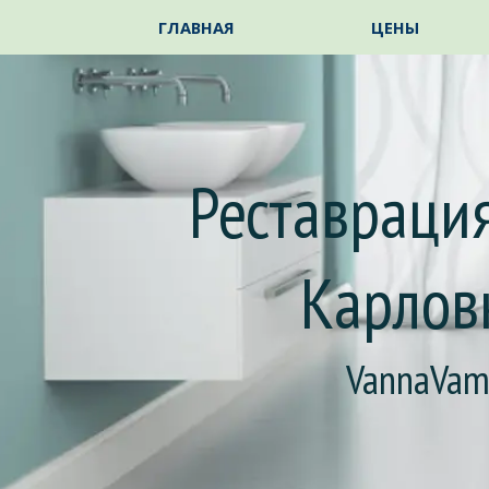
Перейти к контенту
ГЛАВНАЯ
ЦЕНЫ
Реставрация
Карлов
VannaVa