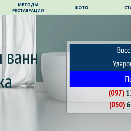
Пропустить меню
МЕТОДЫ
ФОТО
СТ
РЕСТАВРАЦИИ
 ванн 
Восс
Ударо
ка
П
(097)
1
m
(050)
6