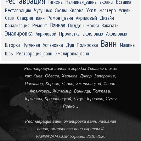
Реставрация
Гигиена
Наливная_ванна
экраны
Вставка
Уход
Реставрацию
Чугунных
Сколы
Кварил
мастера
Услуги
Стык
Стакрил
ванн
Ремонт_ванн
Акриловый
Дизайн
Ремонт
Ванная
Канализация
Поддон
Ножки
Заказать
Эмалировка
Акриловой
Прочистка
акриловых
Акриловых
Ванн
Шторки
Чугунная
Установка
Душ
Полировка
Машина
Швы
Реставрация_ванн
Эмалировка_ванн
Реставрируем ванны в городах Украины таких
как:
Киев
,
Одесса
,
Харьков
,
Днепр
,
Запорожье
,
Николаев
,
Херсон
,
Львов
,
Хмельницкий
,
Ивано-
Франковск
,
Житомир
,
Винница
,
Полтава
,
Черкассы
,
Кропивницкий
, Луцк,
Чернигов
,
Сумы
,
Ровно
...
Реставрация ванн, эмалировка ванн, наливная
ванна, эмалировка ванн акрилом ©
VANNAVAM.COM
Украина 2010-
2026