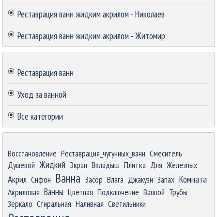
Реставрация ванн жидким акрилом - Николаев
Реставрация ванн жидким акрилом - Житомир
Пропустить блок
Реставрация ванн
Уход за ванной
Все категории
Пропустить блок
Восстановление
Реставрация_чугунных_ванн
Смеситель
Жидкий
Душевой
Экран
Вкладыш
Плитка
Для
Железных
Ванна
Акрил
Комната
Сифон
Засор
Влага
Джакузи
Запах
Ванны
Акриловая
Цветная
Подключение
Ванной
Трубы
Зеркало
Стиральная
Наливная
Светильники