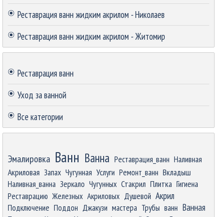
Реставрация ванн жидким акрилом - Николаев
Реставрация ванн жидким акрилом - Житомир
Пропустить блок
Реставрация ванн
Уход за ванной
Все категории
Пропустить блок
Ванн
Ванна
Эмалировка
Реставрация_ванн
Наливная
Акриловая
Запах
Чугунная
Услуги
Ремонт_ванн
Вкладыш
Наливная_ванна
Зеркало
Чугунных
Стакрил
Плитка
Гигиена
Акрил
Реставрацию
Железных
Акриловых
Душевой
Ванная
Подключение
Поддон
Джакузи
мастера
Трубы
ванн