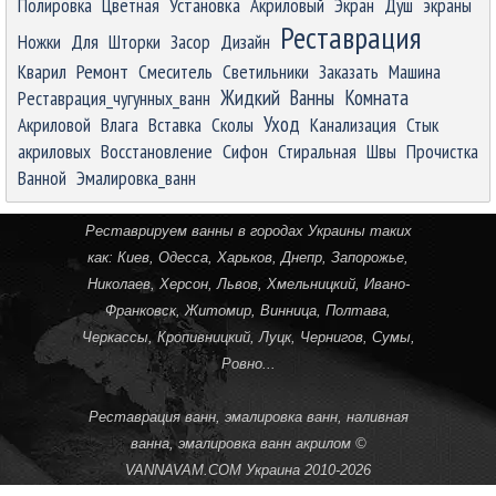
Полировка
Цветная
Установка
Акриловый
Экран
Душ
экраны
Реставрация
Ножки
Для
Шторки
Засор
Дизайн
Ремонт
Кварил
Смеситель
Светильники
Заказать
Машина
Жидкий
Ванны
Комната
Реставрация_чугунных_ванн
Уход
Акриловой
Влага
Вставка
Сколы
Канализация
Стык
акриловых
Восстановление
Сифон
Стиральная
Швы
Прочистка
Ванной
Эмалировка_ванн
Реставрируем ванны в городах Украины таких
как:
Киев
,
Одесса
,
Харьков
,
Днепр
,
Запорожье
,
Николаев
,
Херсон
,
Львов
,
Хмельницкий
,
Ивано-
Франковск
,
Житомир
,
Винница
,
Полтава
,
Черкассы
,
Кропивницкий
, Луцк,
Чернигов
,
Сумы
,
Ровно
...
Реставрация ванн, эмалировка ванн, наливная
ванна, эмалировка ванн акрилом ©
VANNAVAM.COM
Украина 2010-
2026
Назад к содержимому