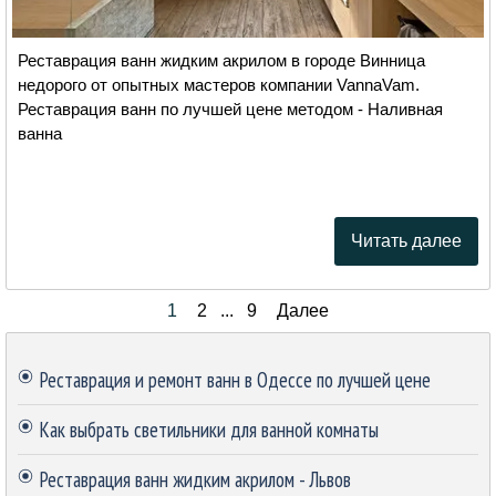
Реставрация ванн жидким акрилом в городе Винница
недорого от опытных мастеров компании VannaVam.
Реставрация ванн по лучшей цене методом - Наливная
ванна
Читать далее
Текущая страница:
1
Перейти на страницу:
2
...
Перейти на страницу:
9
Далее
Пропустить блок
Реставрация и ремонт ванн в Одессе по лучшей цене
Как выбрать светильники для ванной комнаты
Реставрация ванн жидким акрилом - Львов