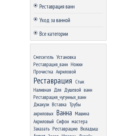
Реставрация ванн
Уход за ванной
Все категории
Пропустить блок
Смеситель
Установка
Реставрация_ванн
Ножки
Прочистка
Акриловой
Реставрация
Стык
Наливная
Для
Душевой
ванн
Реставрация_чугунных_ванн
Джакузи
Вставка
Трубы
Ванна
акриловых
Машина
Акриловый
Сифон
мастера
Заказать
Реставрацию
Вкладыш
Акрил