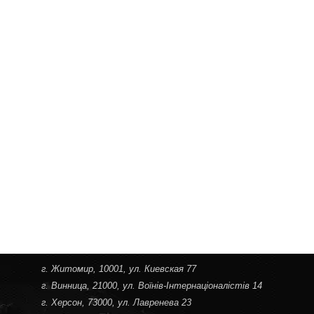
г. Житомир
, 10001, ул. Киевская 77
г. Винница
, 21000, ул. Воїнів-Інтернаціоналістів 14
г. Херсон
, 73000, ул. Лавренева 23