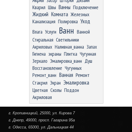
Засор
Шторки
Дизайн
Ванны
Кварил
Швы
Подключение
Жидкий
Комната
Железных
Уход
Канализация
Полировка
Ванн
Влага
Услуги
Ванной
Стиральная
Светильники
Акриловых
Наливная_ванна
Запах
Гигиена
экраны
Плитка
Чугунная
Зеркало
Эмалировка_ванн
Душ
Восстановление
Чугунных
Ванная
Ремонт
Ремонт_ванн
Эмалировка
Стакрил
Экран
Цветная
Сколы
Поддон
Акриловая
г. Кропивницкий
, 25000, ул. Кирова 7
г. Днепр
, 49000, просп. Гагарина 95а
г. Одесса
, 65000, ул. Дальницкая 44