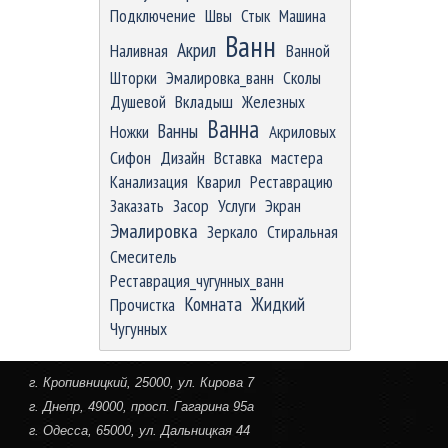
Подключение
Швы
Стык
Машина
Ванн
Акрил
Наливная
Ванной
Шторки
Эмалировка_ванн
Сколы
Душевой
Вкладыш
Железных
Ванна
Ванны
Ножки
Акриловых
Сифон
Дизайн
Вставка
мастера
Канализация
Кварил
Реставрацию
Заказать
Засор
Услуги
Экран
Эмалировка
Зеркало
Стиральная
Смеситель
Реставрация_чугунных_ванн
Комната
Жидкий
Прочистка
Чугунных
г. Кропивницкий
, 25000, ул. Кирова 7
г. Днепр
, 49000, просп. Гагарина 95а
г. Одесса
, 65000, ул. Дальницкая 44