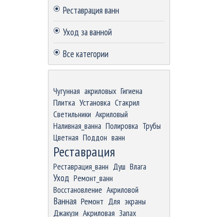
Реставрация ванн
Уход за ванной
Все категории
Пропустить блок
Чугунная
акриловых
Гигиена
Плитка
Установка
Стакрил
Светильники
Акриловый
Наливная_ванна
Полировка
Трубы
Цветная
Поддон
ванн
Реставрация
Реставрация_ванн
Душ
Влага
Уход
Ремонт_ванн
Восстановление
Акриловой
Ванная
Ремонт
Для
экраны
Джакузи
Акриловая
Запах