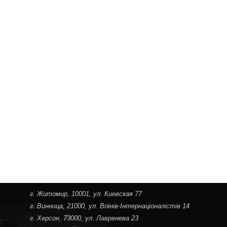
г. Житомир
, 10001, ул. Киевская 77
г. Винница
, 21000, ул. Воїнів-Інтернаціоналістів 14
г. Херсон
, 73000, ул. Лавренева 23