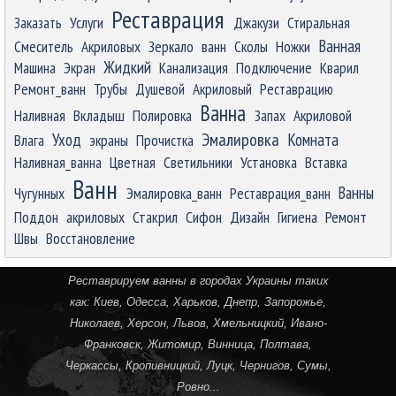
Реставрация
Заказать
Услуги
Джакузи
Стиральная
Ванная
Смеситель
Акриловых
Зеркало
ванн
Сколы
Ножки
Жидкий
Машина
Экран
Канализация
Подключение
Кварил
Ремонт_ванн
Трубы
Душевой
Акриловый
Реставрацию
Ванна
Наливная
Вкладыш
Полировка
Запах
Акриловой
Эмалировка
Уход
Комната
Влага
экраны
Прочистка
Наливная_ванна
Цветная
Светильники
Установка
Вставка
Ванн
Ванны
Чугунных
Эмалировка_ванн
Реставрация_ванн
Ремонт
Поддон
акриловых
Стакрил
Сифон
Дизайн
Гигиена
Швы
Восстановление
Реставрируем ванны в городах Украины таких
как:
Киев
,
Одесса
,
Харьков
,
Днепр
,
Запорожье
,
Николаев
,
Херсон
,
Львов
,
Хмельницкий
,
Ивано-
Франковск
,
Житомир
,
Винница
,
Полтава
,
Черкассы
,
Кропивницкий
, Луцк,
Чернигов
,
Сумы
,
Ровно
...