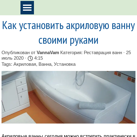
Перейти к контенту
Пропустить меню
Как установить акриловую ванну
своими руками
Опубликован от
VannaVam
Категория:
Реставрация ванн
· 25
июль 2020 ·
4:15
Tags:
Акриловая
,
Ванна
,
Установка
Акриловые ванны сегодня можно встретить практически в