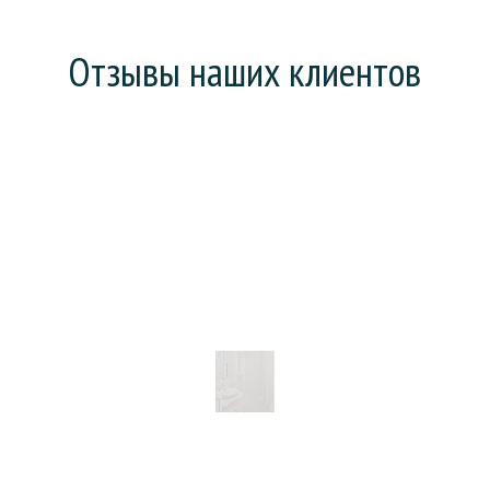
Отзывы наших клиентов
Хотел поменять ванну (она у нас еще советская),
но предложили сделать «наливную ванну». На все
про все: зачистку, заливку и высыхание ушел день.