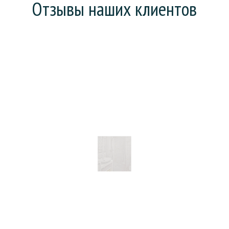
Отзывы наших клиентов
Хотел поменять ванну (она у нас еще советская),
но предложили сделать «наливную ванну». На все
про все: зачистку, заливку и высыхание ушел день.
Что особенно порадовало, так это то, что
рабочие все сделали без мусора и пыли. В целом,
действительно ванна стала, как новая.