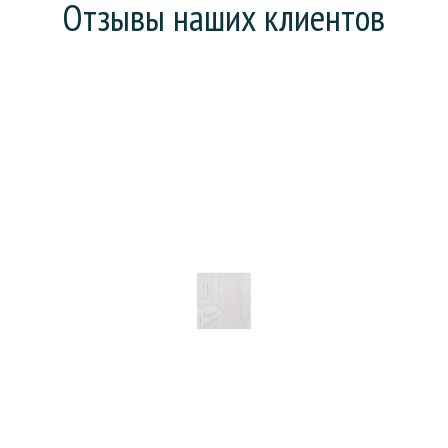
Отзывы наших клиентов
Хотел поменять ванну (она у нас еще советская),
но предложили сделать «наливную ванну». На все
про все: зачистку, заливку и высыхание ушел день.
Что особенно порадовало, так это то, что
рабочие все сделали без мусора и пыли. В целом,
действительно ванна стала, как новая.