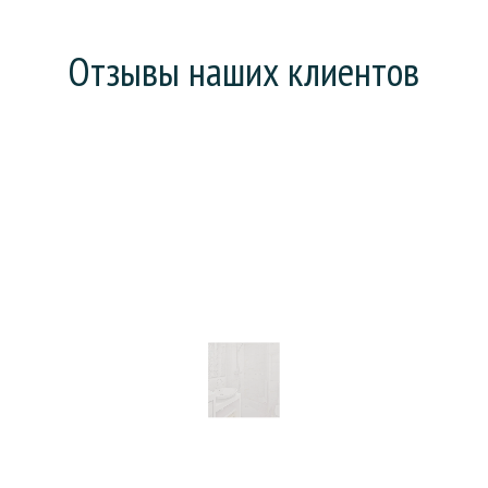
Отзывы наших клиентов
Хотел поменять ванну (она у нас еще советская),
но предложили сделать «наливную ванну». На все
про все: зачистку, заливку и высыхание ушел день.