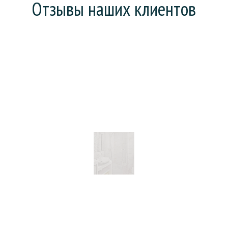
Отзывы наших клиентов
Хотел поменять ванну (она у нас еще советская),
но предложили сделать «наливную ванну». На все
про все: зачистку, заливку и высыхание ушел день.
Что особенно порадовало, так это то, что
рабочие все сделали без мусора и пыли. В целом,
действительно ванна стала, как новая.