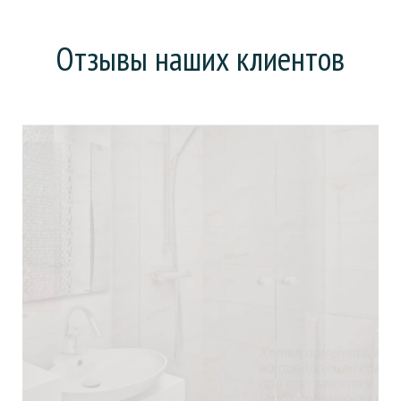
Отзывы наших клиентов
Хотел поменять ванну (она у нас еще советская),
но предложили сделать «наливную ванну». На все
про все: зачистку, заливку и высыхание ушел день.