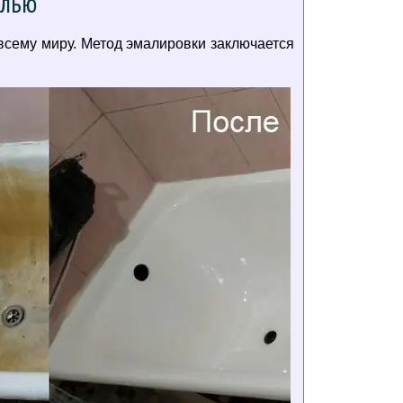
алью
всему миру. Метод эмалировки заключается