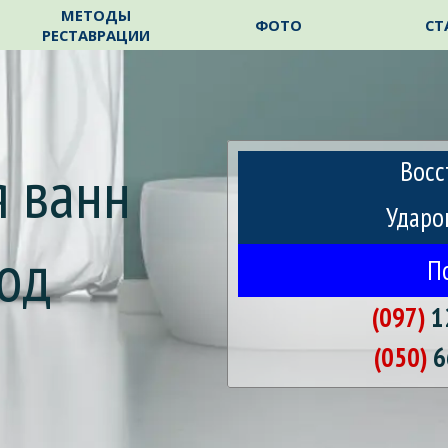
Пропустить меню
МЕТОДЫ
ФОТО
СТ
РЕСТАВРАЦИИ
 ванн 
Восс
Ударо
од
П
(097)
1
m
(050)
6