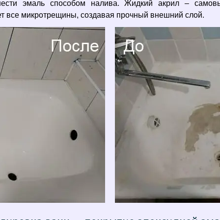
анести эмаль способом налива. Жидкий акрил – самов
т все микротрещины, создавая прочный внешний слой.