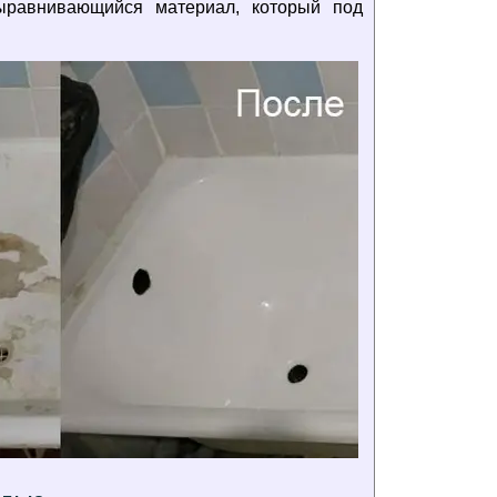
ыравнивающийся материал, который под