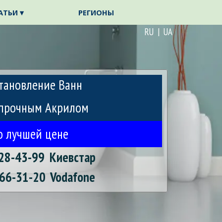
АТЬИ ▾
РЕГИОНЫ
▼
▼
RU | UA
тановление Ванн
прочным Акрилом
о лучшей цене
28-43-99
Киевстар
66-31-20
Vodafone