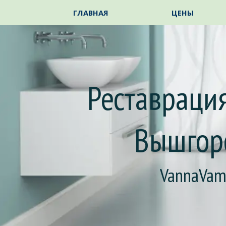
Перейти к контенту
ГЛАВНАЯ
ЦЕНЫ
Реставрация
Вышгор
VannaVa