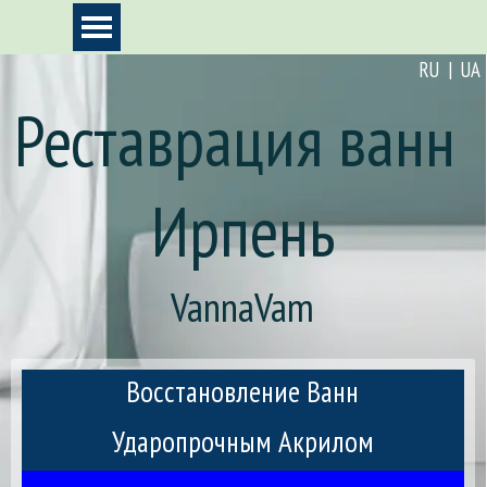
Перейти к контенту
Пропустить меню
RU | UA
Реставрация ванн 
Ирпень
VannaVam
Восстановление Ванн
Ударопрочным Акрилом