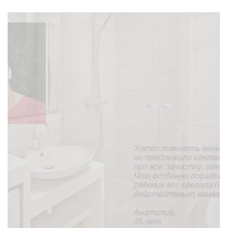
Хотел поменять ванну (она у нас еще советская),
но предложили сделать «наливную ванну». На все
про все: зачистку, заливку и высыхание ушел день.
Что особенно порадовало, так это то, что
рабочие все сделали без мусора и пыли. В целом,
действительно ванна стала, как новая.
Анатолий,
35 лет