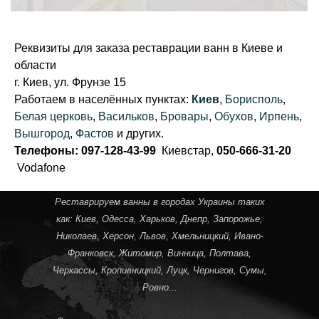
Реквизиты для заказа реставрации ванн в Киеве и
области
г. Киев, ул. Фрунзе 15
Работаем в населённых пунктах:
Киев
,
Борисполь
,
Белая церковь
,
Васильков
,
Бровары
,
Обухов
,
Ирпень
,
Вышгород
,
Фастов
и других.
Телефоны: 097-128-43-99
Киевстар,
050-666-31-20
Vodafone
Реставрируем ванны в городах Украины таких
как:
Киев
,
Одесса
,
Харьков
,
Днепр
,
Запорожье
,
Николаев
,
Херсон
,
Львов
,
Хмельницкий
,
Ивано-
Франковск
,
Житомир
,
Винница
,
Полтава
,
Черкассы
,
Кропивницкий
, Луцк,
Чернигов
,
Сумы
,
Ровно
...