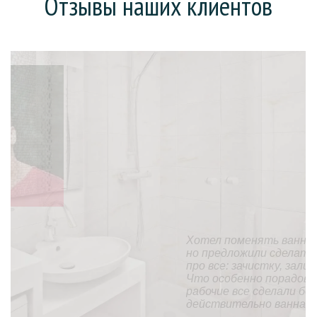
Отзывы наших клиентов
Хотел поменять ванну (она у нас еще советская),
но предложили сделать «наливную ванну». На все
про все: зачистку, заливку и высыхание ушел день.
Что особенно порадовало, так это то, что
рабочие все сделали без мусора и пыли. В целом,
действительно ванна стала, как новая.