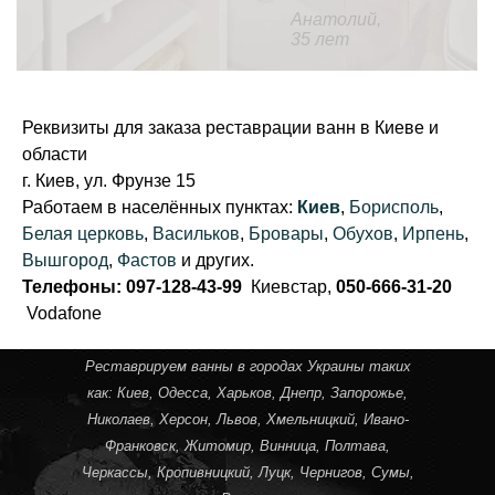
Анатолий,
35 лет
Реквизиты для заказа реставрации ванн в Киеве и
области
г. Киев, ул. Фрунзе 15
Работаем в населённых пунктах:
Киев
,
Борисполь
,
Белая церковь
,
Васильков
,
Бровары
,
Обухов
,
Ирпень
,
Вышгород
,
Фастов
и других.
Телефоны: 097-128-43-99
Киевстар,
050-666-31-20
Vodafone
Реставрируем ванны в городах Украины таких
как:
Киев
,
Одесса
,
Харьков
,
Днепр
,
Запорожье
,
Николаев
,
Херсон
,
Львов
,
Хмельницкий
,
Ивано-
Франковск
,
Житомир
,
Винница
,
Полтава
,
Черкассы
,
Кропивницкий
, Луцк,
Чернигов
,
Сумы
,