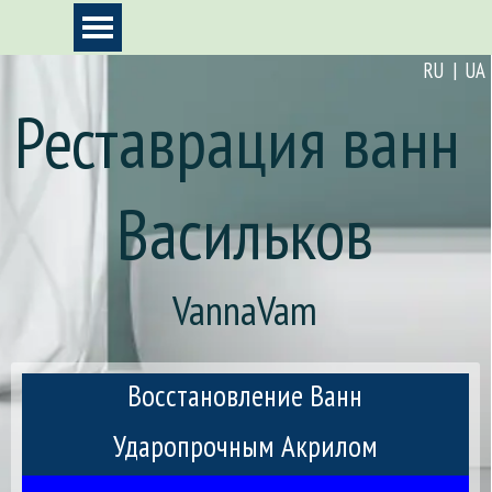
Перейти к контенту
Пропустить меню
RU | UA
Реставрация ванн 
Васильков
VannaVam
Восстановление Ванн
Ударопрочным Акрилом