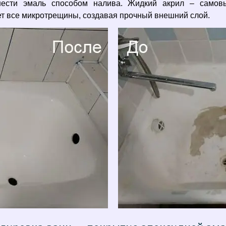
анести эмаль способом налива. Жидкий акрил – самов
т все микротрещины, создавая прочный внешний слой.