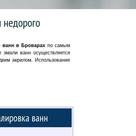
и недорого
я ванн в Броварах
по самым
е эмали ванн осуществляется
дким акрилом. Использование
лировка ванн