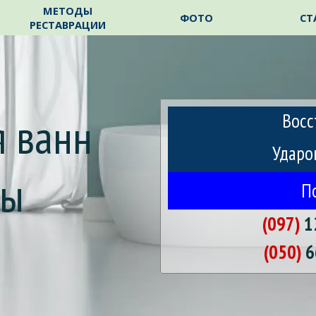
Пропустить меню
МЕТОДЫ
ФОТО
СТ
РЕСТАВРАЦИИ
 ванн 
Восс
Ударо
ры
П
(097)
1
m
(050)
6