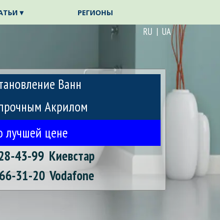
АТЬИ ▾
РЕГИОНЫ
▼
▼
RU | UA
тановление Ванн
прочным Акрилом
о лучшей цене
28-43-99
Киевстар
66-31-20
Vodafone