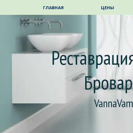
Перейти к контенту
ГЛАВНАЯ
ЦЕНЫ
Реставрация
Брова
VannaVa