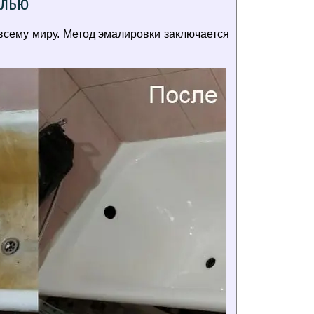
алью
всему миру. Метод эмалировки заключается