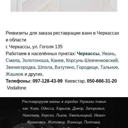
Анатолий,
35 лет
Реквизиты для заказа реставрации ванн в Черкассах
и области
г. Черкассы, ул. Гоголя 135
Работаем в населённых пунктах:
Черкассы
,
Умань
,
Смела
,
Золотоноша
,
Канев
,
Корсунь-Шевченковский
,
Звенигородка
,
Шпола
,
Ватутино
,
Городище
,
Тальное
,
Жашков
и других.
Телефоны: 097-128-43-99
Киевстар,
050-666-31-20
Vodafone
Реставрируем ванны в городах Украины таких
как:
Киев
,
Одесса
,
Харьков
,
Днепр
,
Запорожье
,
Николаев
,
Херсон
,
Львов
,
Хмельницкий
,
Ивано-
Франковск
,
Житомир
,
Винница
,
Полтава
,