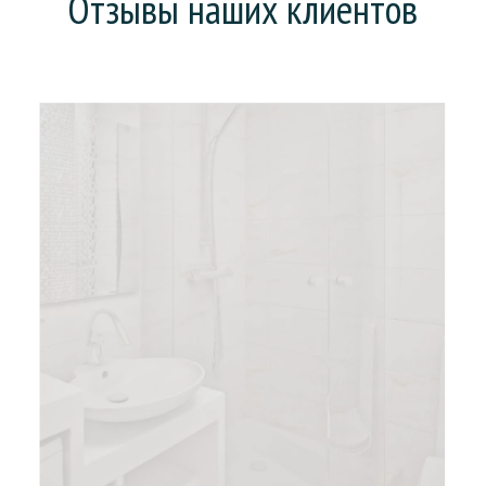
Отзывы наших клиентов
Хотел поменять ванну (она у нас еще советская),
но предложили сделать «наливную ванну». На все
про все: зачистку, заливку и высыхание ушел день.
Что особенно порадовало, так это то, что
рабочие все сделали без мусора и пыли. В целом,
действительно ванна стала, как новая.