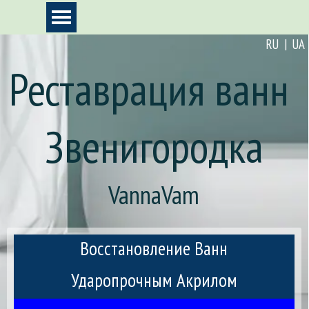
Перейти к контенту
Пропустить меню
RU | UA
Реставрация ванн 
Звенигородка
VannaVam
Восстановление Ванн
Ударопрочным Акрилом