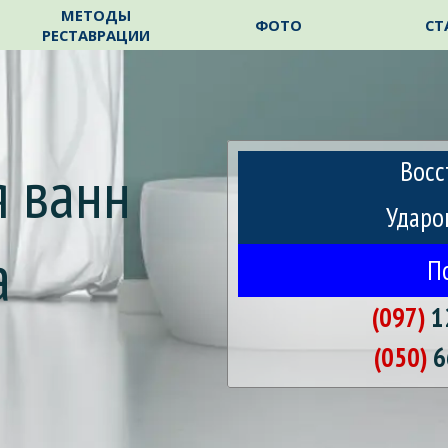
Пропустить меню
МЕТОДЫ
ФОТО
СТ
РЕСТАВРАЦИИ
 ванн 
Восс
Ударо
а
П
(097)
1
m
(050)
6