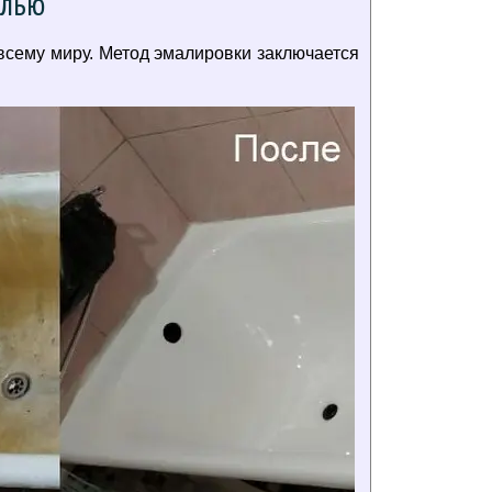
алью
всему миру. Метод эмалировки заключается