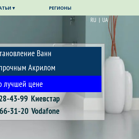
АТЬИ ▾
РЕГИОНЫ
▼
▼
RU | UA
тановление Ванн
прочным Акрилом
о лучшей цене
28-43-99
Киевстар
66-31-20
Vodafone