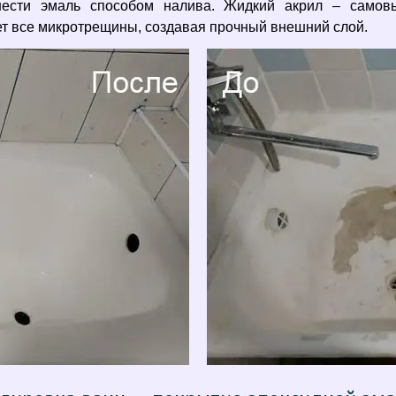
анести эмаль способом налива. Жидкий акрил – самов
т все микротрещины, создавая прочный внешний слой.