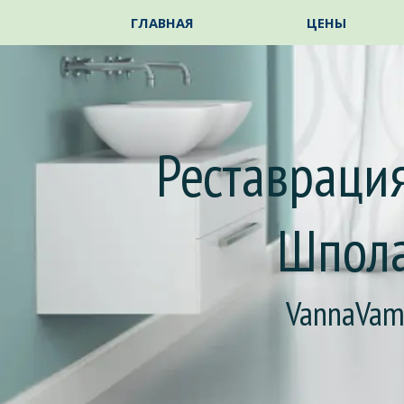
Перейти к контенту
ГЛАВНАЯ
ЦЕНЫ
Реставрация
Шпол
VannaVa