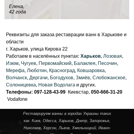
Елена,
42 года
Реквизиты для заказа реставрации ванн в Харькове и
области
г. Харьков, улица Кирова 22
Работаем в населённых пунктах:
Харьков
,
Лозовая
,
Изюм
,
Чугуев
,
Первомайский
,
Балаклея
,
Песочин
,
Мерефа
,
Люботин
,
Красноград
,
Ковшаровка
,
Волчанск
,
Дергачи
,
Богодухов
,
Змиёв
,
Слобожанское
,
Солоницевка
,
Новая Водолага
и других.
Телефоны: 097-128-43-99
Киевстар,
050-666-31-20
Vodafone
Реставрируем ванны в городах Украины таких
как:
Киев
,
Одесса
,
Харьков
,
Днепр
,
Запорожье
,
Николаев
,
Херсон
,
Львов
,
Хмельницкий
,
Ивано-