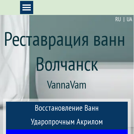
Перейти к контенту
Пропустить меню
RU | UA
Реставрация ванн 
Волчанск
VannaVam
Восстановление Ванн
Ударопрочным Акрилом