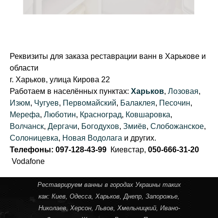
Анатолий,
35 лет
Реквизиты для заказа реставрации ванн в Харькове и
области
г. Харьков, улица Кирова 22
Работаем в населённых пунктах:
Харьков
,
Лозовая
,
Изюм
,
Чугуев
,
Первомайский
,
Балаклея
,
Песочин
,
Мерефа
,
Люботин
,
Красноград
,
Ковшаровка
,
Волчанск
,
Дергачи
,
Богодухов
,
Змиёв
,
Слобожанское
,
Солоницевка
,
Новая Водолага
и других.
Телефоны: 097-128-43-99
Киевстар,
050-666-31-20
Vodafone
Реставрируем ванны в городах Украины таких
как:
Киев
,
Одесса
,
Харьков
,
Днепр
,
Запорожье
,
Николаев
,
Херсон
,
Львов
,
Хмельницкий
,
Ивано-