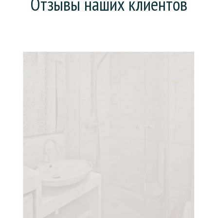
Отзывы наших клиентов
Хотел поменять ванну (она у нас еще советская),
но предложили сделать «наливную ванну». На все
про все: зачистку, заливку и высыхание ушел день.
Что особенно порадовало, так это то, что
рабочие все сделали без мусора и пыли. В целом,
действительно ванна стала, как новая.