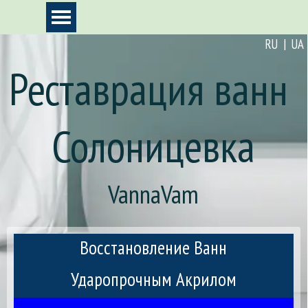
Перейти к контенту
Пропустить меню
RU | UA
Реставрация ванн 
Солоницевка
VannaVam
Восстановление Ванн
Ударопрочным Акрилом