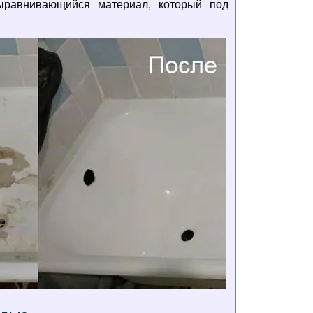
ыравнивающийся материал, который под