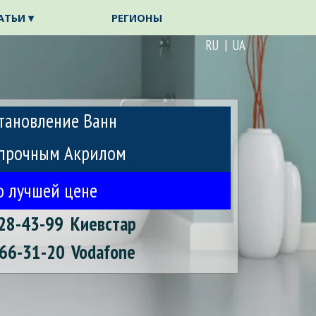
АТЬИ ▾
РЕГИОНЫ
▼
▼
RU | UA
тановление Ванн
прочным Акрилом
о лучшей цене
28-43-99
Киевстар
66-31-20
Vodafone