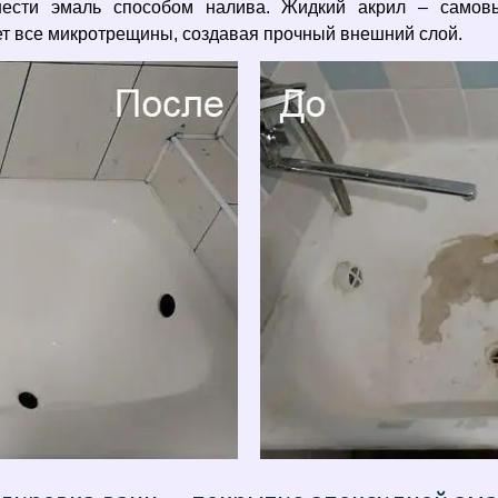
анести эмаль способом налива. Жидкий акрил – самов
т все микротрещины, создавая прочный внешний слой.