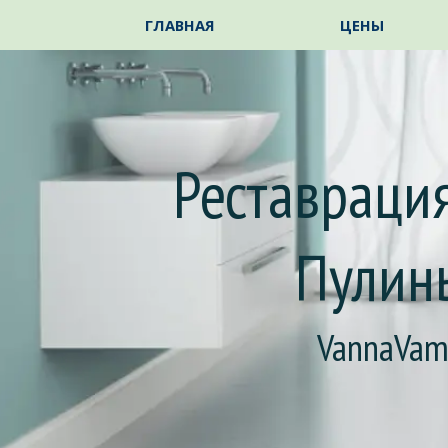
Перейти к контенту
ГЛАВНАЯ
ЦЕНЫ
Реставрация
Пулин
VannaVa