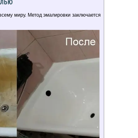
алью
всему миру. Метод эмалировки заключается