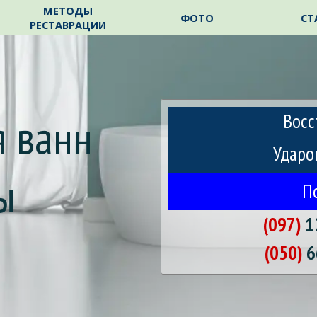
Пропустить меню
МЕТОДЫ
ФОТО
СТ
РЕСТАВРАЦИИ
 ванн 
Восс
Ударо
ы
П
(097)
1
m
(050)
6