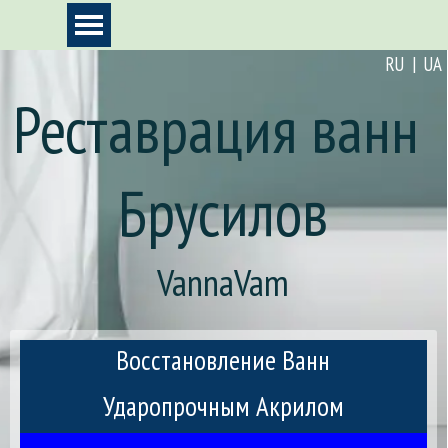
Перейти к контенту
Пропустить меню
RU | UA
Реставрация ванн 
Брусилов
VannaVam
Восстановление Ванн
Ударопрочным Акрилом