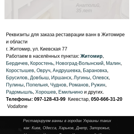
Анатолий,
35 лет
Реквизиты для заказа реставрации ванн в Житомире
и области
г. Житомир, ул. Киевская 77
Работаем в населённых пунктах:
Житомир
,
Бердичев
,
Коростень
,
Новоград-Волынский
,
Малин
,
Коростышев
,
Овруч
,
Андрушевка
,
Барановка
,
Брусилов
,
Довбыш
,
Иршанск
,
Лугины
,
Олевск
,
Пулины
,
Попельня
,
Чуднов
,
Романов
,
Ружин
,
Радомышль
,
Хорошев
,
Емильчино
и других.
Телефоны: 097-128-43-99
Киевстар,
050-666-31-20
Vodafone
Реставрируем ванны в городах Украины таких
как:
Киев
,
Одесса
,
Харьков
,
Днепр
,
Запорожье
,