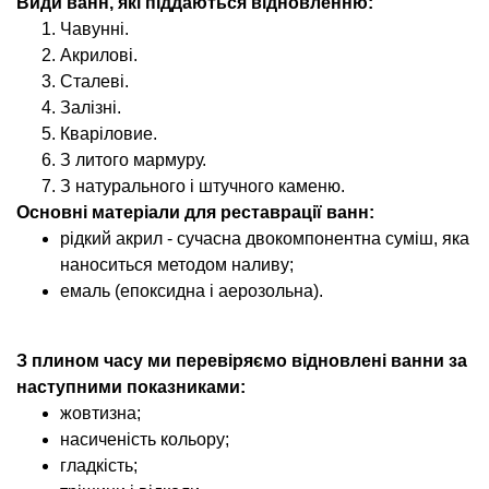
Види ванн, які піддаються відновленню:
Чавунні.
Акрилові.
Сталеві.
Залізні.
Кваріловие.
З литого мармуру.
З натурального і штучного каменю.
Основні матеріали для реставрації ванн:
рідкий акрил - сучасна двокомпонентна суміш, яка
наноситься методом наливу;
емаль (епоксидна і аерозольна).
З плином часу ми перевіряємо відновлені ванни за
наступними показниками:
жовтизна;
насиченість кольору;
гладкість;