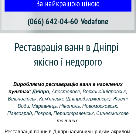
За найкращою ціною
(066) 642-04-60
Vodafone
Реставрація ванн в Дніпрі 
якісно і недорого
Виробляємо реставрацію ванн в населених
пунктах:
Дніпро
,
Апостолове
,
Верхньодніпровськ
,
Вільногірськ
,
Кам'янське (Дніпродзержинськ)
,
Жовті
Води
,
Марганець
,
Нікополь
,
Новомосковськ
,
Павлоград
,
Покров
,
Першотравенськ
,
Синельникове
та інших.
Реставрація ванни в Дніпрі наливним і рідким акрилом,