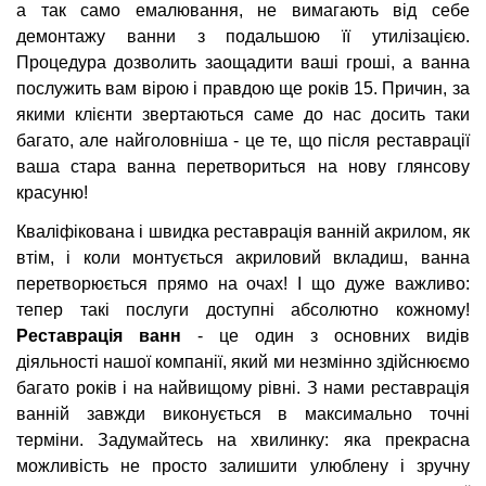
а так само емалювання, не вимагають від себе
демонтажу ванни з подальшою її утилізацією.
Процедура дозволить заощадити ваші гроші, а ванна
послужить вам вірою і правдою ще років 15. Причин, за
якими клієнти звертаються саме до нас досить таки
багато, але найголовніша - це те, що після реставрації
ваша стара ванна перетвориться на нову глянсову
красуню!
Кваліфікована і швидка реставрація ванній акрилом, як
втім, і коли монтується акриловий вкладиш, ванна
перетворюється прямо на очах! І що дуже важливо:
тепер такі послуги доступні абсолютно кожному!
Реставрація ванн
- це один з основних видів
діяльності нашої компанії, який ми незмінно здійснюємо
багато років і на найвищому рівні. З нами реставрація
ванній завжди виконується в максимально точні
терміни. Задумайтесь на хвилинку: яка прекрасна
можливість не просто залишити улюблену і зручну