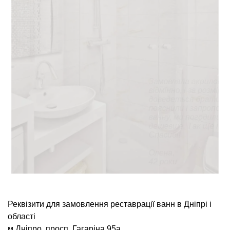
Хотів поміняти ванну (
але запропонували зро
все про все: зачистку, 
день. Що особливо пора
робітники все зробили б
дійсно ванна стала, як 
Анатолій,
35 років
Реквізити для замовлення реставрації ванн в Дніпрі і
області
м Дніпро, просп. Гагаріна 95а