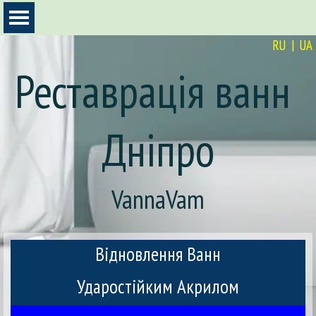
Перейти к контенту
Пропустить меню
RU
|
UA
Реставрація ванн 
Дніпро
VannaVam
Відновлення Ванн
Ударостійким Акрилом