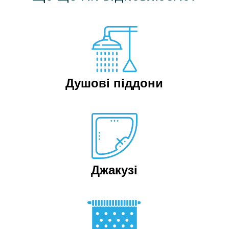
Душові піддони
Джакузі