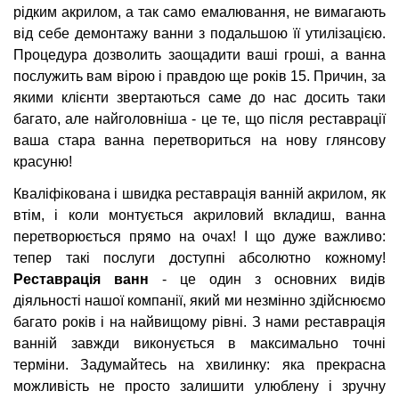
рідким акрилом, а так само емалювання, не вимагають
від себе демонтажу ванни з подальшою її утилізацією.
Процедура дозволить заощадити ваші гроші, а ванна
послужить вам вірою і правдою ще років 15. Причин, за
якими клієнти звертаються саме до нас досить таки
багато, але найголовніша - це те, що після реставрації
ваша стара ванна перетвориться на нову глянсову
красуню!
Кваліфікована і швидка реставрація ванній акрилом, як
втім, і коли монтується акриловий вкладиш, ванна
перетворюється прямо на очах! І що дуже важливо:
тепер такі послуги доступні абсолютно кожному!
Реставрація ванн
- це один з основних видів
діяльності нашої компанії, який ми незмінно здійснюємо
багато років і на найвищому рівні. З нами реставрація
ванній завжди виконується в максимально точні
терміни. Задумайтесь на хвилинку: яка прекрасна
можливість не просто залишити улюблену і зручну