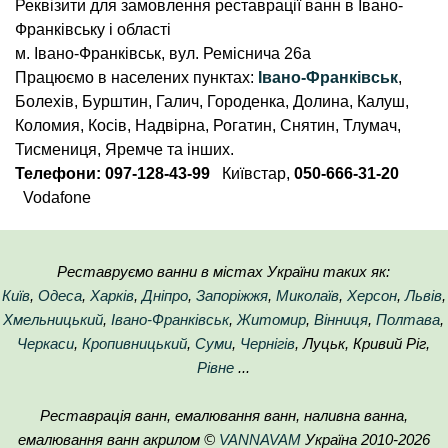
Реквізити для замовлення реставрації ванн
в Івано-
Франківську
і області
м.
Івано-Франківськ
,
вул. Реміснича 26а
Працюємо в населених пунктах:
Івано-Франківськ
,
Болехів, Бурштин, Галич, Городенка, Долина, Калуш,
Коломия, Косів, Надвірна, Рогатин, Снятин, Тлумач,
Тисмениця, Яремче та інших.
Телефони: 097-128-43-99
Київстар,
050-666-31-20
Vodafone
Реставруємо ванни в містах України таких як:
Київ
,
Одеса
,
Харків
,
Дніпро
,
Запоріжжя
,
Миколаїв
,
Херсон
,
Львів
,
Хмельницький
,
Івано-Франківськ
,
Житомир
,
Вінниця
,
Полтава
,
Черкаси
,
Кропивницький
,
Суми
,
Чернігів
, Луцьк, Кривий Ріг,
Рівне
...
Реставрація ванн, емалювання ванн, наливна ванна,
емалювання ванн акрилом ©
VANNAVAM
Україна 2010-
2026