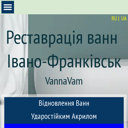
Перейти к контенту
Пропустить меню
RU
|
UA
Реставрація ванн 
Івано-Франківськ
VannaVam
Відновлення Ванн
Ударостійким Акрилом