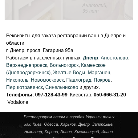
Анатолий,
35 лет
Реквизиты для заказа реставрации ванн в Днепре и
области
г. Днепр, просп. Гагарина 95а
Работаем в населённых пунктах:
Днепр
,
Апостолово
,
Верхнеднепровск
,
Вольногорск
,
Каменское
(Днепродзержинск)
,
Желтые Воды
,
Марганец
,
Никополь
,
Новомосковск
,
Павлоград
,
Покров
,
Першотравенск
,
Синельниково
и других.
Телефоны: 097-128-43-99
Киевстар,
050-666-31-20
Vodafone
Реставрируем ванны в городах Украины таких
как:
Киев
,
Одесса
,
Харьков
,
Днепр
,
Запорожье
,
Николаев
,
Херсон
,
Львов
,
Хмельницкий
,
Ивано-