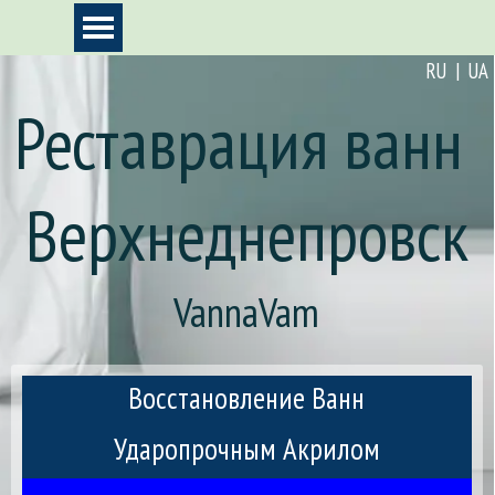
Перейти к контенту
Пропустить меню
RU | UA
Реставрация ванн 
Верхнеднепровск
VannaVam
Восстановление Ванн
Ударопрочным Акрилом