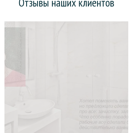
Отзывы наших клиентов
Хотел поменять ванну (она у нас еще советская),
но предложили сделать «наливную ванну». На все
про все: зачистку, заливку и высыхание ушел день.
Что особенно порадовало, так это то, что
рабочие все сделали без мусора и пыли. В целом,
действительно ванна стала, как новая.