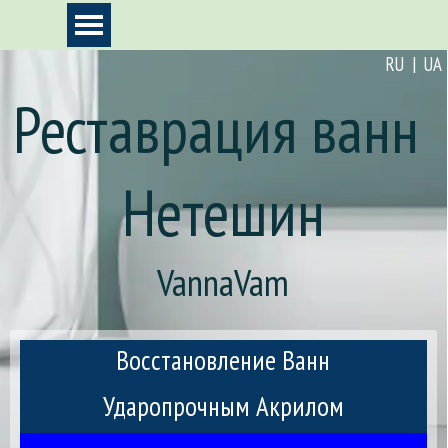
Перейти к контенту
Пропустить меню
RU | UA
Реставрация ванн 
Нетешин
VannaVam
Восстановление Ванн
Ударопрочным Акрилом