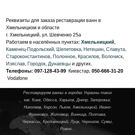
Реквизиты для заказа реставрации ванн в
Хмельницком и области
г. Хмельницкий, ул. Шевченко 25а
Работаем в населённых пунктах:
Хмельницкий
,
Каменец-Подольский
,
Шепетовка
,
Нетешин
,
Славута
,
Староконстантинов
,
Полонное
,
Красилов
,
Волочиск
,
Изяслав
,
Городок
,
Дунаевцы
и других.
Телефоны: 097-128-43-99
Киевстар,
050-666-31-20
Vodafone
Реставрируем ванны в городах Украины таких
как:
Киев
,
Одесса
,
Харьков
,
Днепр
,
Запорожье
,
Николаев
,
Херсон
,
Львов
,
Хмельницкий
,
Ивано-
Франковск
,
Житомир
,
Винница
,
Полтава
,
Черкассы
,
Кропивницкий
, Луцк,
Чернигов
,
Сумы
,
Ровно
...