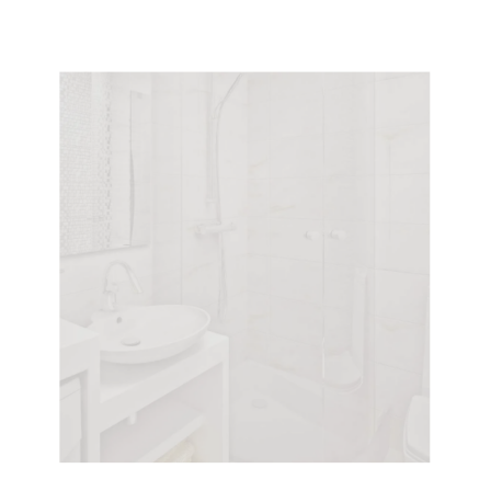
Хотел поменять ванну (она у нас еще советская),
но предложили сделать «наливную ванну». На все
про все: зачистку, заливку и высыхание ушел день.
Что особенно порадовало, так это то, что
рабочие все сделали без мусора и пыли. В целом,
действительно ванна стала, как новая.
Анатолий,
35 лет