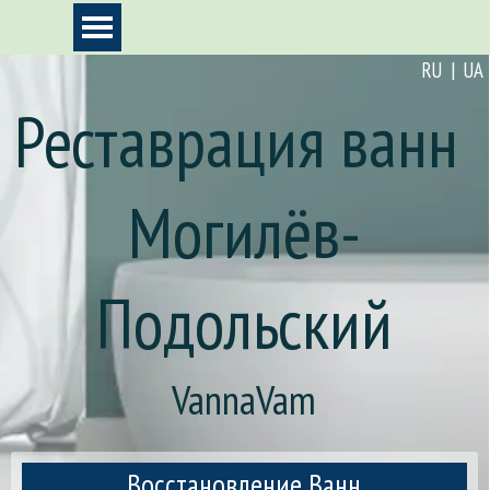
Перейти к контенту
Пропустить меню
RU | UA
Реставрация ванн 
Могилёв-
Подольский
VannaVam
Восстановление Ванн