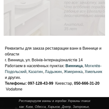
про все: зачистку, заливку и высыхание ушел день.
Что особенно порадовало, так это то, что
рабочие все сделали без мусора и пыли. В целом,
действительно ванна стала, как новая.
Анатолий,
35 лет
Реквизиты для заказа реставрации ванн в Виннице и
области
г. Винница, ул. Воїнів-Інтернаціоналістів 14
Работаем в населённых пунктах:
Винница
,
Могилёв-
Подольский
,
Казатин
,
Ладыжин
,
Жмеринка
,
Хмельник
и других.
Телефоны: 097-128-43-99
Киевстар,
050-666-31-20
Vodafone
Реставрируем ванны в городах Украины таких
как:
Киев
,
Одесса
,
Харьков
,
Днепр
,
Запорожье
,