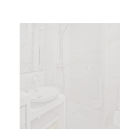
Хотел поменять ванну (она у нас еще советская),
но предложили сделать «наливную ванну». На все
про все: зачистку, заливку и высыхание ушел день.
Что особенно порадовало, так это то, что
рабочие все сделали без мусора и пыли. В целом,
действительно ванна стала, как новая.
Анатолий,
35 лет