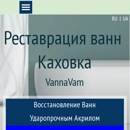
Перейти к контенту
Пропустить меню
RU | UA
Реставрация ванн 
Каховка
VannaVam
Восстановление Ванн
Ударопрочным Акрилом