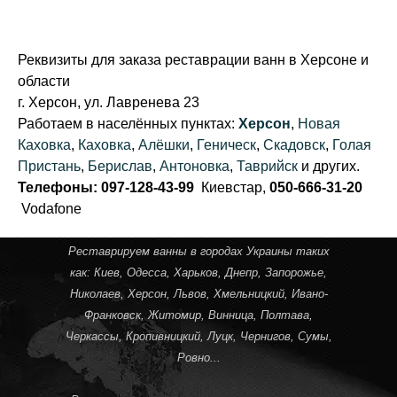
Реквизиты для заказа реставрации ванн в Херсоне и
области
г. Херсон, ул. Лавренева 23
Работаем в населённых пунктах:
Херсон
,
Новая
Каховка
,
Каховка
,
Алёшки
,
Геническ
,
Скадовск
,
Голая
Пристань
,
Берислав
,
Антоновка
,
Таврийск
и других.
Телефоны: 097-128-43-99
Киевстар,
050-666-31-20
Vodafone
Реставрируем ванны в городах Украины таких
как:
Киев
,
Одесса
,
Харьков
,
Днепр
,
Запорожье
,
Николаев
,
Херсон
,
Львов
,
Хмельницкий
,
Ивано-
Франковск
,
Житомир
,
Винница
,
Полтава
,
Черкассы
,
Кропивницкий
, Луцк,
Чернигов
,
Сумы
,
Ровно
...