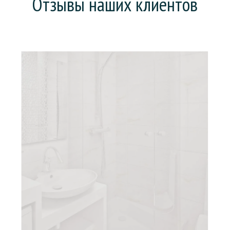
Отзывы наших клиентов
Хотел поменять ванну (она у нас еще советская),
но предложили сделать «наливную ванну». На все
про все: зачистку, заливку и высыхание ушел день.
Что особенно порадовало, так это то, что
рабочие все сделали без мусора и пыли. В целом,
действительно ванна стала, как новая.