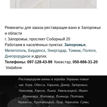
Анатолий,
35 лет
Реквизиты для заказа реставрации ванн в Запорожье
и области
г. Запорожье, проспект Соборный 20
Работаем в населённых пунктах:
Запорожье
,
Мелитополь
,
Бердянск
,
Энергодар
,
Токмак
,
Пологи
,
Днепрорудное
и других.
Телефоны: 097-128-43-99
Киевстар,
050-666-31-20
Vodafone
Реставрируем ванны в городах Украины таких
как:
Киев
,
Одесса
,
Харьков
,
Днепр
,
Запорожье
,
Николаев
,
Херсон
,
Львов
,
Хмельницкий
,
Ивано-
Франковск
,
Житомир
,
Винница
,
Полтава
,
Черкассы
,
Кропивницкий
, Луцк,
Чернигов
,
Сумы
,