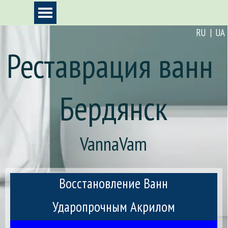
Перейти к контенту
Пропустить меню
RU | UA
Реставрация ванн 
Бердянск
VannaVam
Восстановление Ванн
Ударопрочным Акрилом