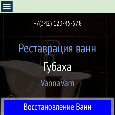
Перейти к контенту
Пропустить меню
+7(342) 123-45-678
Реставрация ванн
Губаха
VannaVam
Восстановление Ванн