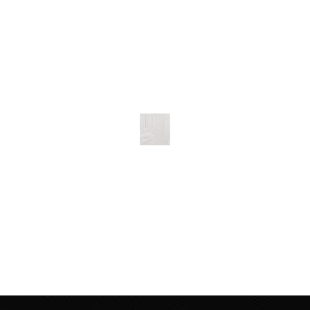
Хотел поменять ванну (она у нас еще советская),
но предложили сделать «наливную ванну». На все
про все: зачистку, заливку и высыхание ушел день.
Что особенно порадовало, так это то, что
рабочие все сделали без мусора и пыли. В целом,
действительно ванна стала, как новая.
Анатолий,
35 лет