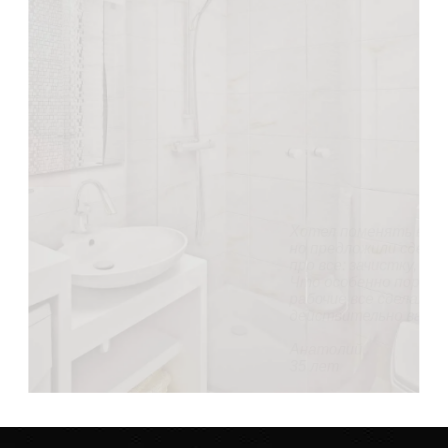
Хотел поменять ванну (она у нас еще советская),
но предложили сделать «наливную ванну». На все
про все: зачистку, заливку и высыхание ушел день.
Что особенно порадовало, так это то, что
рабочие все сделали без мусора и пыли. В целом,
действительно ванна стала, как новая.
Анатолий,
35 лет