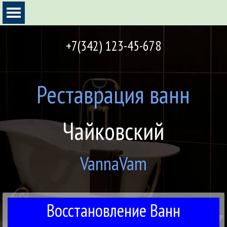
Перейти к контенту
Пропустить меню
+7(342) 123-45-678
Реставрация ванн
Чайковский
VannaVam
Восстановление Ванн