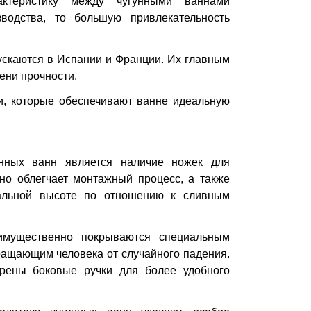
актеристику между чугунными ваннами
зводства, то большую привлекательность
пускаются в Испании и Франции. Их главным
ени прочности.
и, которые обеспечивают ванне идеальную
нных ванн является наличие ножек для
нно облегчает монтажный процесс, а также
мальной высоте по отношению к сливным
имущественно покрываются специальным
ращающим человека от случайного падения.
рены боковые ручки для более удобного