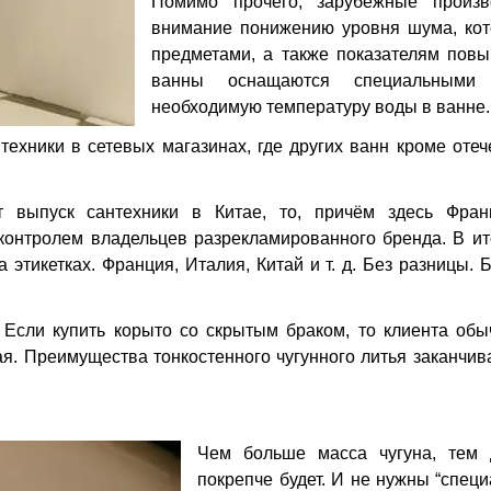
Помимо прочего, зарубежные произв
внимание понижению уровня шума, кото
предметами, а также показателям повы
ванны оснащаются специальными 
необходимую температуру воды в ванне.
ехники в сетевых магазинах, где других ванн кроме отече
т выпуск сантехники в Китае, то, причём здесь Фран
контролем владельцев разрекламированного бренда. В ито
 этикетках. Франция, Италия, Китай и т. д. Без разницы. 
. Если купить корыто со скрытым браком, то клиента об
кая. Преимущества тонкостенного чугунного литья заканчив
Чем больше масса чугуна, тем 
покрепче будет. И не нужны “спец