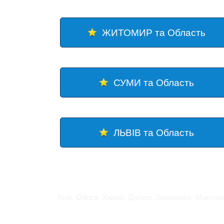
ЖИТОМИР та Область
СУМИ та Область
ЛЬВІВ та Область
Київ
,
Одеса
,
Харків
,
Дніпро
,
Запоріжжя
,
Миколаї