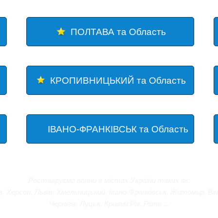
ПОЛТАВА та Область
КРОПИВНИЦЬКИЙ та Область
ІВАНО-ФРАНКІВСЬК та Область
Реставруємо ванни в містах України таких як:
в
,
Херсон
,
Львів
,
Хмельницький
,
Івано-Франківськ
,
Житомир
,
Ві
Чернігів
, Луцьк, Кривий Ріг,
Рівне
...