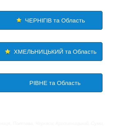
ЧЕРНІГІВ та Область
ХМЕЛЬНИЦЬКИЙ та Область
РІВНЕ та Область
нниця
,
Полтава
,
Черкаси
,
Кропивницький
,
Суми
,