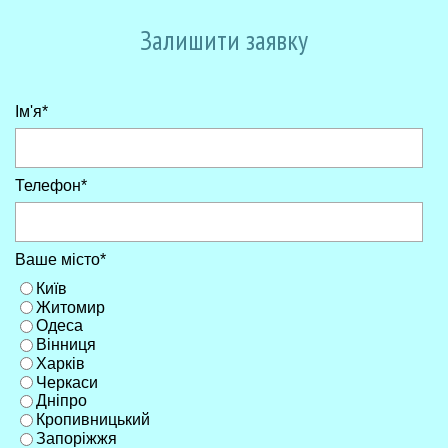
Перейти к контенту
Залишити заявку
Ім'я
*
Телефон
*
Ваше місто
*
Київ
Житомир
Одеса
Вінниця
Харків
Черкаси
Дніпро
Кропивницький
Запоріжжя