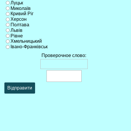
Луцьк
Миколаїв
Кривий Ріг
Херсон
Полтава
Львів
Рівне
Хмельницький
Івано-Франківськ
Проверочное слово: