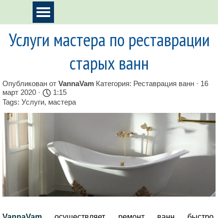
Перейти к контенту
Пропустить меню
Услуги мастера по реставрации
старых ванн
Опубликован от
VannaVam
Категория:
Реставрация ванн
· 16
март 2020 ·
1:15
Tags:
Услуги
,
мастера
VannaVam
осуществляет ремонт ванн быстро,