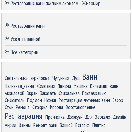
Реставрация ванн жидким акрилом - Житомир
Пропустить блок
Реставрация ванн
Уход за ванной
Все категории
Пропустить блок
Ванн
Светильники
акриловых
Чугунных
Душ
Наливная_ванна
Железных
Гигиена
Машина
Вкладыш
ванн
Акриловой
Экран
Заказать
Стиральная
Реставрацию
Смеситель
Поддон
Ножки
Реставрация_чугунных_ванн
Засор
Ремонт
Стык
Стакрил
Кварил
Восстановление
Реставрация
Прочистка
Джакузи
Для
Зеркало
Дизайн
Акрил
Ванны
Ремонт_ванн
Ванной
Вставка
Плитка