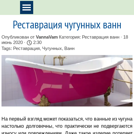
Перейти к контенту
Пропустить меню
Реставрация чугунных ванн
Опубликован от
VannaVam
Категория:
Реставрация ванн
· 18
июнь 2020 ·
2:30
Tags:
Реставрация
,
Чугунных
,
Ванн
На первый взгляд может показаться, что ванные из чугуна
настолько долговечны, что практически не подвергаются
износу или повреждениям. Даже такое изделие потеряет