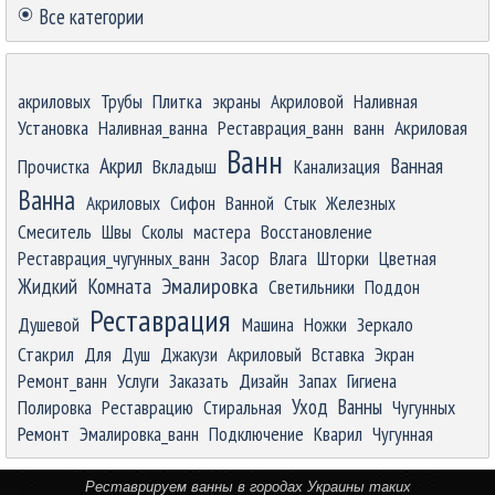
Все категории
Пропустить блок
акриловых
Трубы
Плитка
экраны
Акриловой
Наливная
Установка
Наливная_ванна
Реставрация_ванн
ванн
Акриловая
Ванн
Акрил
Ванная
Прочистка
Вкладыш
Канализация
Ванна
Акриловых
Сифон
Ванной
Стык
Железных
Смеситель
Швы
Сколы
мастера
Восстановление
Реставрация_чугунных_ванн
Засор
Влага
Шторки
Цветная
Эмалировка
Жидкий
Комната
Светильники
Поддон
Реставрация
Душевой
Машина
Ножки
Зеркало
Стакрил
Для
Душ
Джакузи
Акриловый
Вставка
Экран
Ремонт_ванн
Услуги
Заказать
Дизайн
Запах
Гигиена
Уход
Ванны
Полировка
Реставрацию
Стиральная
Чугунных
Ремонт
Эмалировка_ванн
Подключение
Кварил
Чугунная
Реставрируем ванны в городах Украины таких