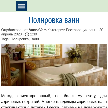
Перейти к контенту
Пропустить меню
Полировка ванн
Опубликован от
VannaVam
Категория:
Реставрация ванн
· 20
апрель 2020 ·
2:30
Tags:
Полировка
,
Ванн
Метод, ориентированный, по большему счету, для
акриловых покрытий. Многие владельцы акриловых ванн
сталкиваются с потерей блеска, пятнами на поверхности