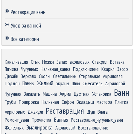
Пропустить блок
Реставрация ванн
Уход за ванной
Все категории
Пропустить блок
Канализация
Стык
Ножки
Запах
акриловых
Стакрил
Вставка
Гигиена
Чугунных
Наливная_ванна
Подключение
Кварил
Засор
Дизайн
Зеркало
Сколы
Светильники
Стиральная
Акриловая
Ванны
Жидкий
Поддон
экраны
Швы
Смеситель
Акриловой
Ванн
Акрил
Чугунная
Заказать
Машина
Цветная
Установка
Трубы
Полировка
Наливная
Сифон
Вкладыш
мастера
Плитка
Реставрация
Акриловых
Джакузи
Душ
Влага
Ванная
Ремонт_ванн
Прочистка
Реставрация_чугунных_ванн
Эмалировка
Железных
Акриловый
Восстановление