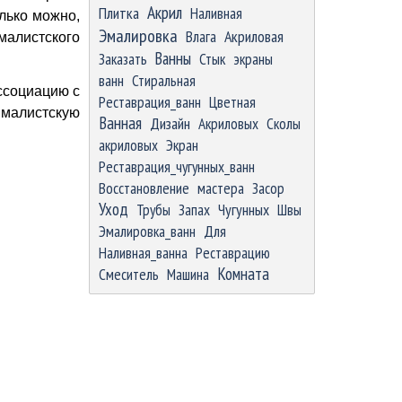
Акрил
Плитка
Наливная
олько можно,
Эмалировка
Влага
Акриловая
малистского
Ванны
Заказать
Стык
экраны
ванн
Стиральная
ассоциацию с
Реставрация_ванн
Цветная
ималистскую
Ванная
Дизайн
Акриловых
Сколы
акриловых
Экран
Реставрация_чугунных_ванн
Восстановление
мастера
Засор
Уход
Трубы
Запах
Чугунных
Швы
Эмалировка_ванн
Для
Наливная_ванна
Реставрацию
Комната
Смеситель
Машина