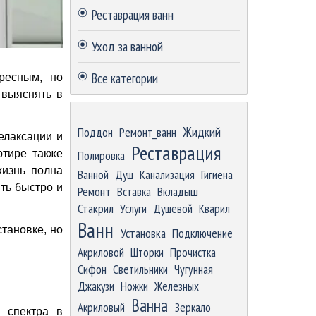
Реставрация ванн
Уход за ванной
Все категории
ресным, но
 выяснять в
Пропустить блок
Жидкий
Поддон
Ремонт_ванн
елаксации и
Реставрация
ртире также
Полировка
жизнь полна
Ванной
Душ
Канализация
Гигиена
ть быстро и
Ремонт
Вставка
Вкладыш
Стакрил
Услуги
Душевой
Кварил
Ванн
тановке, но
Установка
Подключение
Акриловой
Шторки
Прочистка
Сифон
Светильники
Чугунная
Джакузи
Ножки
Железных
Ванна
Акриловый
Зеркало
 спектра в