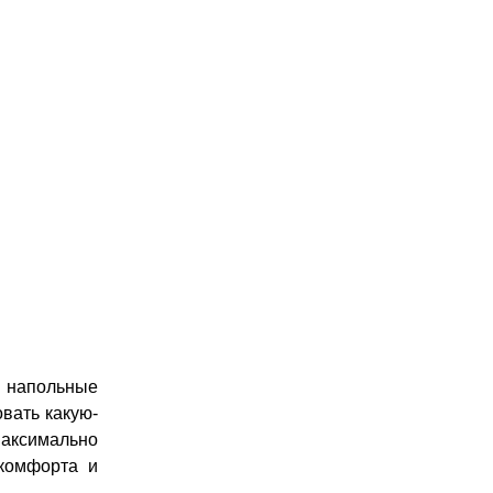
и напольные
вать какую-
максимально
 комфорта и