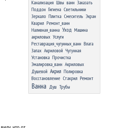
Канализация
Швы
ванн
Заказать
Поддон
Гигиена
Светильники
Зеркало
Плитка
Смеситель
Экран
Кварил
Ремонт_ванн
Уход
Наливная_ванна
Машина
акриловых
Услуги
Реставрация_чугунных_ванн
Влага
Запах
Акриловой
Чугунная
Установка
Прочистка
Эмалировка_ванн
Акриловых
Акрил
Душевой
Полировка
Ремонт
Восстановление
Стакрил
Ванна
Душ
Трубы
виду, что от