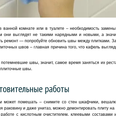
в ванной комнате или в туалете – необходимость замен
м они выглядят не такими нарядными и новыми, а значи
ать ремонт — попробуйте обновить швы между плитками. За
литочных швов – главная причина того, что кафель выгляд
ь потемневшие швы, значит, самое время заняться их рест
жплиточные швы.
товительные работы
м может помешать – снимите со стен шкафчики, вешалк
я раковину и даже унитаз, можно демонтировать плиту на 
 работе с кислотным очистителем, клеевыми составами 