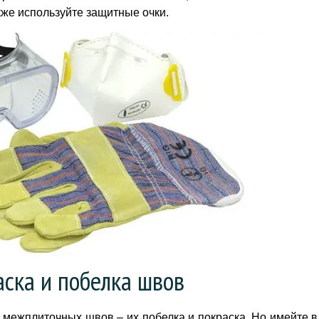
кже используйте защитные очки.
ска и побелка швов
ежплиточных швов ­– их побелка и покраска. Но имейте в 