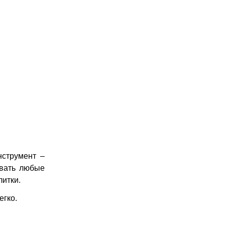
нструмент –
овать любые
литки.
егко.