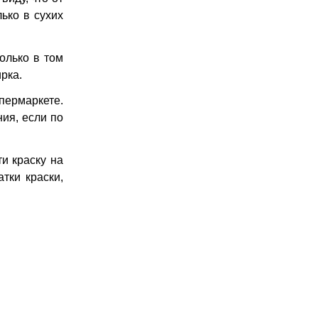
ько в сухих
олько в том
рка.
пермаркете.
ния, если по
ти краску на
тки краски,