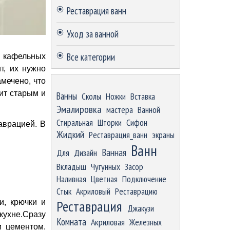
Реставрация ванн
Уход за ванной
Все категории
ы кафельных
т, их нужно
Пропустить блок
мечено, что
ит старым и
Ванны
Сколы
Ножки
Вставка
Эмалировка
мастера
Ванной
Стиральная
Шторки
Сифон
аврацией. В
Жидкий
Реставрация_ванн
экраны
Ванн
Ванная
Для
Дизайн
Вкладыш
Чугунных
Засор
Наливная
Цветная
Подключение
Стык
Акриловый
Реставрацию
Реставрация
и, крючки и
Джакузи
кухне.Сразу
Комната
Акриловая
Железных
и цементом.