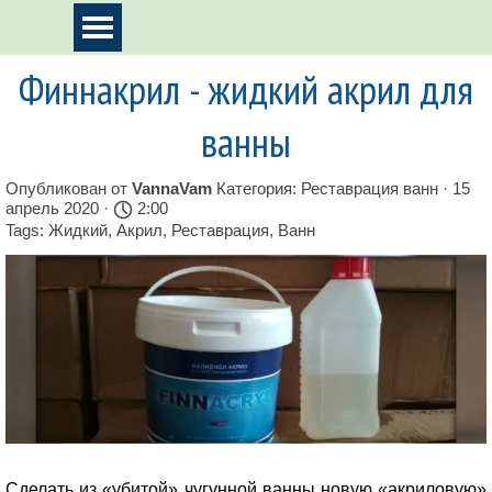
Перейти к контенту
Пропустить меню
Финнакрил - жидкий акрил для
ванны
Опубликован от
VannaVam
Категория:
Реставрация ванн
· 15
апрель 2020 ·
2:00
Tags:
Жидкий
,
Акрил
,
Реставрация
,
Ванн
Сделать из «убитой» чугунной ванны новую «акриловую»