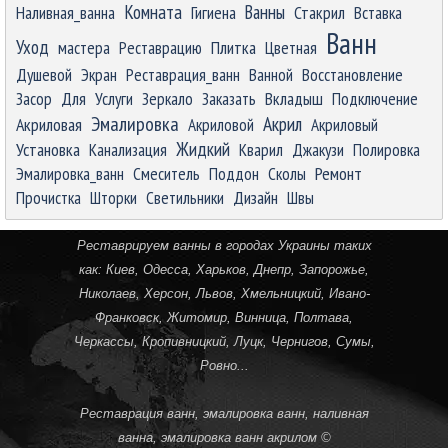
Комната
Ванны
Наливная_ванна
Гигиена
Стакрил
Вставка
Ванн
Уход
мастера
Реставрацию
Плитка
Цветная
Душевой
Экран
Реставрация_ванн
Ванной
Восстановление
Засор
Для
Услуги
Зеркало
Заказать
Вкладыш
Подключение
Эмалировка
Акрил
Акриловая
Акриловой
Акриловый
Жидкий
Установка
Канализация
Кварил
Джакузи
Полировка
Ремонт
Эмалировка_ванн
Смеситель
Поддон
Сколы
Прочистка
Шторки
Светильники
Дизайн
Швы
Реставрируем ванны в городах Украины таких
как:
Киев
,
Одесса
,
Харьков
,
Днепр
,
Запорожье
,
Николаев
,
Херсон
,
Львов
,
Хмельницкий
,
Ивано-
Франковск
,
Житомир
,
Винница
,
Полтава
,
Черкассы
,
Кропивницкий
, Луцк,
Чернигов
,
Сумы
,
Ровно
...
Реставрация ванн, эмалировка ванн, наливная
ванна, эмалировка ванн акрилом ©